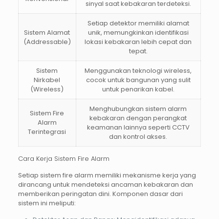
sinyal saat kebakaran terdeteksi.
Setiap detektor memiliki alamat
Sistem Alamat
unik, memungkinkan identifikasi
(Addressable)
lokasi kebakaran lebih cepat dan
tepat.
Sistem
Menggunakan teknologi wireless,
Nirkabel
cocok untuk bangunan yang sulit
(Wireless)
untuk penarikan kabel.
Menghubungkan sistem alarm
Sistem Fire
kebakaran dengan perangkat
Alarm
keamanan lainnya seperti CCTV
Terintegrasi
dan kontrol akses.
Cara Kerja Sistem Fire Alarm
Setiap sistem fire alarm memiliki mekanisme kerja yang
dirancang untuk mendeteksi ancaman kebakaran dan
memberikan peringatan dini. Komponen dasar dari
sistem ini meliputi: