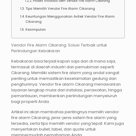
Proses Instalasi oleh Vendor Fire Alarm Cikarang
Tips Memilih Vendor Fire Alarm Cikarang
Keuntungan Menggunakan Avitek Vendor Fire Alarm
Cikarang
Kesimpulan
Vendor Fire Alarm Cikarang: Solusi Terbaik untuk
Perlindungan Kebakaran
Kebakaran bisa terjadi kapan saja dan di mana saja,
termasuk di daerah industri dan pemukiman seperti
Cikarang. Memiliki sistem fire alarm yang andal sangat
penting untuk memastikan keselamatan gedung dan
penghuninya.
Vendor fire alarm Cikarang
menawarkan
layanan lengkap mulai dari instalasi, perawatan, hingga
pemantauan, memberikan perlindungan menyeluruh
bagi properti Anda.
Artikel ini akan membahas pentingnya memilih
vendor
fire alarm Cikarang
, jenis-jenis sistem fire alarm yang
tersedia, serta tips memilih vendor yang tepat. Kami juga
menyertakan bullet, tabel, dan quote untuk
mempermudah pemahaman Anda.