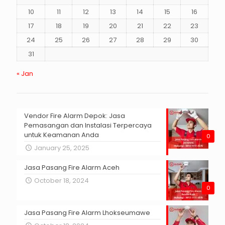
10
11
12
13
14
15
16
17
18
19
20
21
22
23
24
25
26
27
28
29
30
31
« Jan
Vendor Fire Alarm Depok: Jasa
Pemasangan dan Instalasi Terpercaya
untuk Keamanan Anda
0
January 25, 2025
Jasa Pasang Fire Alarm Aceh
October 18, 2024
0
Jasa Pasang Fire Alarm Lhokseumawe