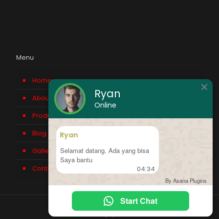
Menu
Home
Ryan
About us
Online
Product
Blog
Ryan
Selamat datang. Ada yang bisa
Gallery
Saya bantu
Contact Us
04:34
By Asana Plugins
Start Chat