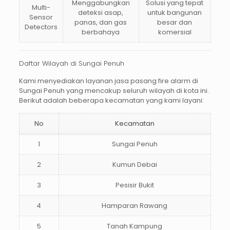
Menggabungkan
Solusi yang tepat
Multi-
deteksi asap,
untuk bangunan
Sensor
panas, dan gas
besar dan
Detectors
berbahaya
komersial
Daftar Wilayah di Sungai Penuh
Kami menyediakan layanan
jasa pasang fire alarm di
Sungai Penuh
yang mencakup seluruh wilayah di kota ini.
Berikut adalah beberapa kecamatan yang kami layani:
No
Kecamatan
1
Sungai Penuh
2
Kumun Debai
3
Pesisir Bukit
4
Hamparan Rawang
5
Tanah Kampung