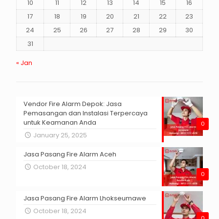
10
11
12
13
14
15
16
17
18
19
20
21
22
23
24
25
26
27
28
29
30
31
« Jan
Vendor Fire Alarm Depok: Jasa
Pemasangan dan Instalasi Terpercaya
untuk Keamanan Anda
0
January 25, 2025
Jasa Pasang Fire Alarm Aceh
October 18, 2024
0
Jasa Pasang Fire Alarm Lhokseumawe
October 18, 2024
0