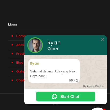
Menu
Home
Ryan
About us
Online
Product
Blog
Ryan
Selamat datang. Ada yang bisa
Gallery
Saya bantu
Contact Us
05:42
By Asana Plugins
Start Chat