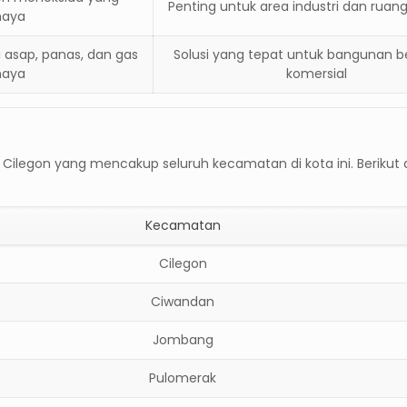
Penting untuk area industri dan ruan
haya
asap, panas, dan gas
Solusi yang tepat untuk bangunan b
haya
komersial
i Cilegon
yang mencakup seluruh kecamatan di kota ini. Berikut 
Kecamatan
Cilegon
Ciwandan
Jombang
Pulomerak