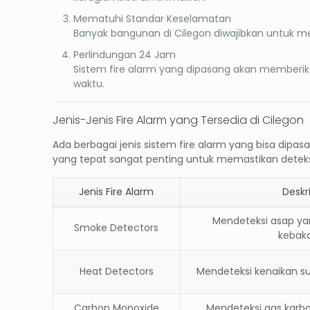
Mematuhi Standar Keselamatan
Banyak bangunan di Cilegon diwajibkan untuk mem
Perlindungan 24 Jam
Sistem fire alarm yang dipasang akan memberi
waktu.
Jenis-Jenis Fire Alarm yang Tersedia di Cilegon
Ada berbagai jenis sistem
fire alarm
yang bisa dipasa
yang tepat sangat penting untuk memastikan deteksi
Jenis Fire Alarm
Deskr
Mendeteksi asap yan
Smoke Detectors
kebak
Heat Detectors
Mendeteksi kenaikan s
Carbon Monoxide
Mendeteksi gas karb