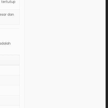
g tertutup
esar dan
adalah