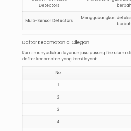
Detectors
berba
Menggabungkan deteksi 
Multi-Sensor Detectors
berba
Daftar Kecamatan di Cilegon
Kami menyediakan layanan
jasa pasang fire alarm d
daftar kecamatan yang kami layani:
No
1
2
3
4