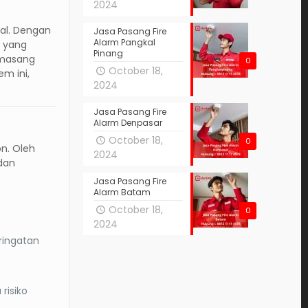
2024
nal. Dengan
Jasa Pasang Fire
Alarm Pangkal
l yang
Pinang
emasang
0
October 18,
m ini,
2024
Jasa Pasang Fire
Alarm Denpasar
October 18,
0
on. Oleh
2024
dan
Jasa Pasang Fire
Alarm Batam
October 18,
0
2024
ringatan
risiko