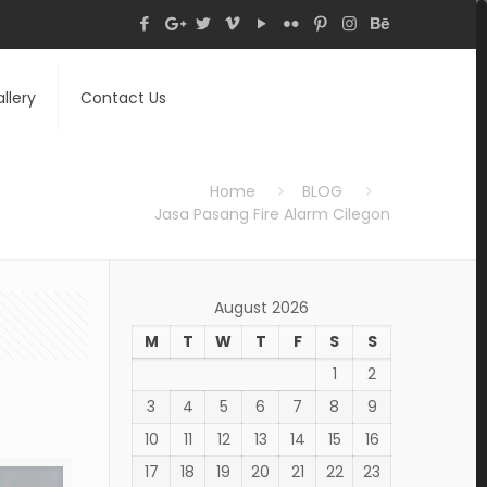
llery
Contact Us
Home
BLOG
Jasa Pasang Fire Alarm Cilegon
August 2026
M
T
W
T
F
S
S
1
2
3
4
5
6
7
8
9
10
11
12
13
14
15
16
17
18
19
20
21
22
23