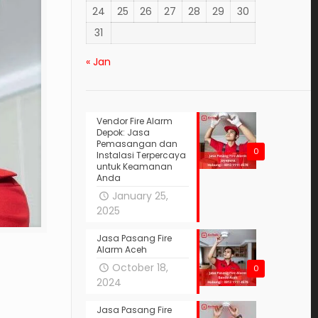
24
25
26
27
28
29
30
31
« Jan
Vendor Fire Alarm
Depok: Jasa
Pemasangan dan
0
Instalasi Terpercaya
untuk Keamanan
Anda
January 25,
2025
Jasa Pasang Fire
Alarm Aceh
October 18,
0
2024
Jasa Pasang Fire