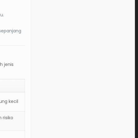
u.
 sepanjang
 jenis
ng kecil
 risiko