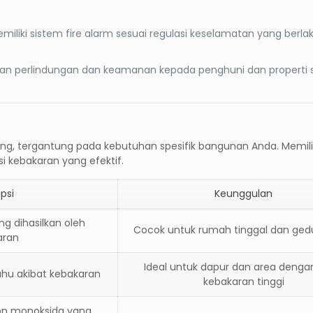
iliki sistem fire alarm sesuai regulasi keselamatan yang berlak
kan perlindungan dan keamanan kepada penghuni dan properti
ng, tergantung pada kebutuhan spesifik bangunan Anda. Memilih
 kebakaran yang efektif.
ipsi
Keunggulan
g dihasilkan oleh
Cocok untuk rumah tinggal dan gedu
aran
Ideal untuk dapur dan area dengan
uhu akibat kebakaran
kebakaran tinggi
on monoksida yang