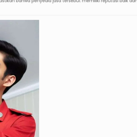
tikan bahwa penyedia jasa tersebut memiliki reputasi baik dan 