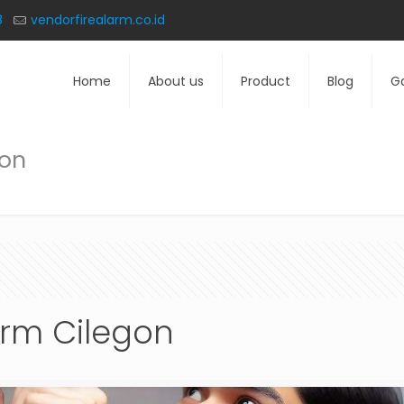
8
vendorfirealarm.co.id
Home
About us
Product
Blog
Ga
gon
arm Cilegon