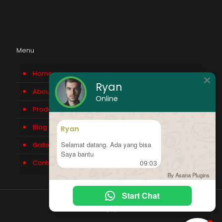
Menu
Home
Ryan
About us
Online
Product
Blog
Ryan
Selamat datang. Ada yang bisa
Gallery
Saya bantu
Contact Us
09:03
By Asana Plugins
Start Chat