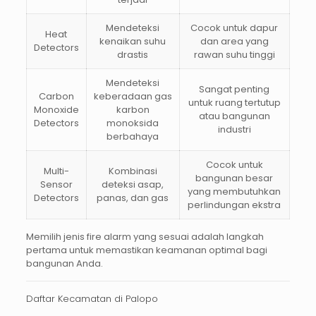
Mendeteksi
Cocok untuk dapur
Heat
kenaikan suhu
dan area yang
Detectors
drastis
rawan suhu tinggi
Mendeteksi
Sangat penting
Carbon
keberadaan gas
untuk ruang tertutup
Monoxide
karbon
atau bangunan
Detectors
monoksida
industri
berbahaya
Cocok untuk
Multi-
Kombinasi
bangunan besar
Sensor
deteksi asap,
yang membutuhkan
Detectors
panas, dan gas
perlindungan ekstra
Memilih jenis fire alarm yang sesuai adalah langkah
pertama untuk memastikan keamanan optimal bagi
bangunan Anda.
Daftar Kecamatan di Palopo