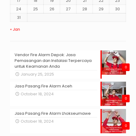
17
18
19
20
21
22
23
24
25
26
27
28
29
30
31
« Jan
Vendor Fire Alarm Depok: Jasa
Pemasangan dan Instalasi Terpercaya
untuk Keamanan Anda
0
January 25, 2025
Jasa Pasang Fire Alarm Aceh
October 18, 2024
0
Jasa Pasang Fire Alarm Lhokseumawe
October 18, 2024
0