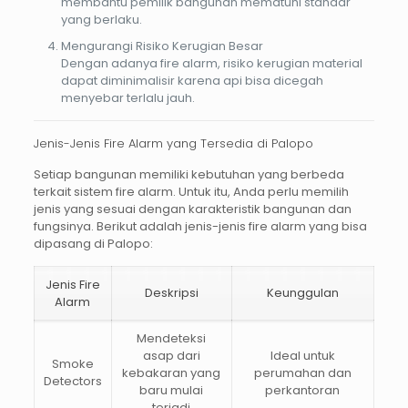
membantu pemilik bangunan mematuhi standar
yang berlaku.
Mengurangi Risiko Kerugian Besar
Dengan adanya fire alarm, risiko kerugian material
dapat diminimalisir karena api bisa dicegah
menyebar terlalu jauh.
Jenis-Jenis Fire Alarm yang Tersedia di Palopo
Setiap bangunan memiliki kebutuhan yang berbeda
terkait sistem
fire alarm
. Untuk itu, Anda perlu memilih
jenis yang sesuai dengan karakteristik bangunan dan
fungsinya. Berikut adalah jenis-jenis fire alarm yang bisa
dipasang di Palopo:
Jenis Fire
Deskripsi
Keunggulan
Alarm
Mendeteksi
asap dari
Ideal untuk
Smoke
kebakaran yang
perumahan dan
Detectors
baru mulai
perkantoran
terjadi