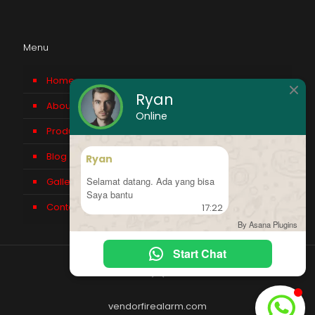
Menu
Home
Ryan
About us
Online
Product
Blog
Ryan
Selamat datang. Ada yang bisa
Gallery
Saya bantu
Contact Us
17:22
By Asana Plugins
Start Chat
vendorfirealarm.com