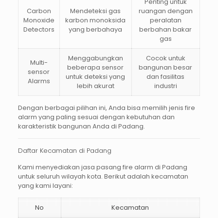
Penting untuk
Carbon
Mendeteksi gas
ruangan dengan
Monoxide
karbon monoksida
peralatan
Detectors
yang berbahaya
berbahan bakar
gas
Menggabungkan
Cocok untuk
Multi-
beberapa sensor
bangunan besar
sensor
untuk deteksi yang
dan fasilitas
Alarms
lebih akurat
industri
Dengan berbagai pilihan ini, Anda bisa memilih jenis fire
alarm yang paling sesuai dengan kebutuhan dan
karakteristik bangunan Anda di Padang.
Daftar Kecamatan di Padang
Kami menyediakan
jasa pasang fire alarm di Padang
untuk seluruh wilayah kota. Berikut adalah kecamatan
yang kami layani:
No
Kecamatan