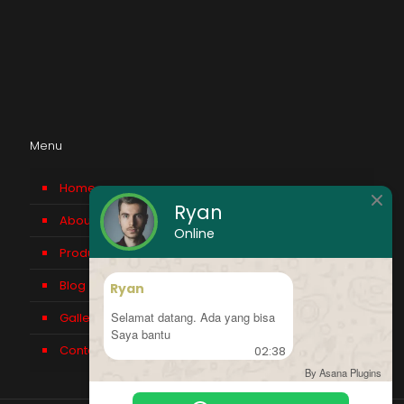
Menu
Home
Ryan
About us
Online
Product
Blog
Ryan
Selamat datang. Ada yang bisa
Gallery
Saya bantu
Contact Us
02:38
By Asana Plugins