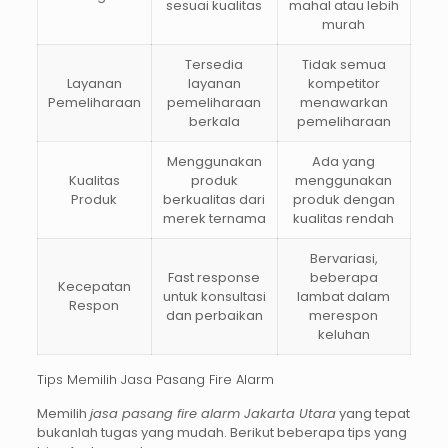
sesuai kualitas
mahal atau lebih
murah
Tersedia
Tidak semua
Layanan
layanan
kompetitor
Pemeliharaan
pemeliharaan
menawarkan
berkala
pemeliharaan
Menggunakan
Ada yang
Kualitas
produk
menggunakan
Produk
berkualitas dari
produk dengan
merek ternama
kualitas rendah
Bervariasi,
Fast response
beberapa
Kecepatan
untuk konsultasi
lambat dalam
Respon
dan perbaikan
merespon
keluhan
Tips Memilih Jasa Pasang Fire Alarm
Memilih
jasa pasang fire alarm Jakarta Utara
yang tepat
bukanlah tugas yang mudah. Berikut beberapa tips yang