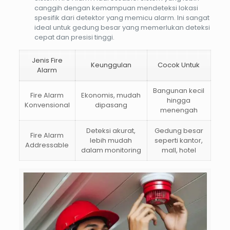
canggih dengan kemampuan mendeteksi lokasi
spesifik dari detektor yang memicu alarm. Ini sangat
ideal untuk gedung besar yang memerlukan deteksi
cepat dan presisi tinggi.
Jenis Fire
Keunggulan
Cocok Untuk
Alarm
Bangunan kecil
Fire Alarm
Ekonomis, mudah
hingga
Konvensional
dipasang
menengah
Deteksi akurat,
Gedung besar
Fire Alarm
lebih mudah
seperti kantor,
Addressable
dalam monitoring
mall, hotel