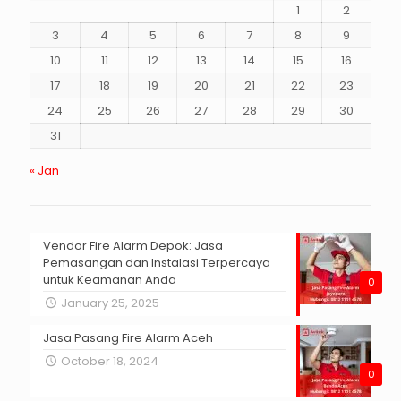
1
2
3
4
5
6
7
8
9
10
11
12
13
14
15
16
17
18
19
20
21
22
23
24
25
26
27
28
29
30
31
« Jan
Vendor Fire Alarm Depok: Jasa
Pemasangan dan Instalasi Terpercaya
untuk Keamanan Anda
0
January 25, 2025
Jasa Pasang Fire Alarm Aceh
October 18, 2024
0