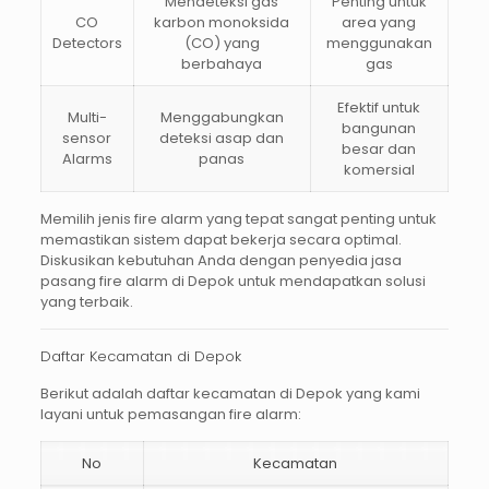
Mendeteksi gas
Penting untuk
CO
karbon monoksida
area yang
Detectors
(CO) yang
menggunakan
berbahaya
gas
Efektif untuk
Multi-
Menggabungkan
bangunan
sensor
deteksi asap dan
besar dan
Alarms
panas
komersial
Memilih jenis fire alarm yang tepat sangat penting untuk
memastikan sistem dapat bekerja secara optimal.
Diskusikan kebutuhan Anda dengan penyedia
jasa
pasang fire alarm di Depok
untuk mendapatkan solusi
yang terbaik.
Daftar Kecamatan di Depok
Berikut adalah daftar kecamatan di
Depok
yang kami
layani untuk pemasangan fire alarm:
No
Kecamatan