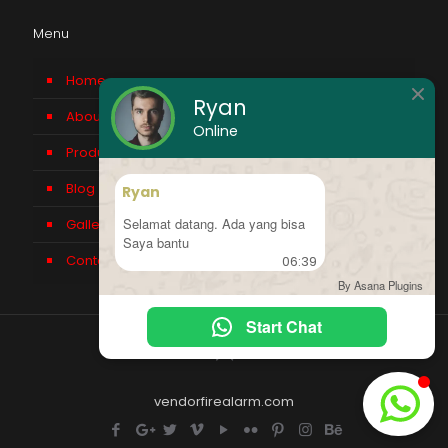
Menu
Home
Ryan
About us
Online
Product
Blog
Ryan
Selamat datang. Ada yang bisa
Gallery
Saya bantu
Contact Us
06:39
By Asana Plugins
Start Chat
vendorfirealarm.com