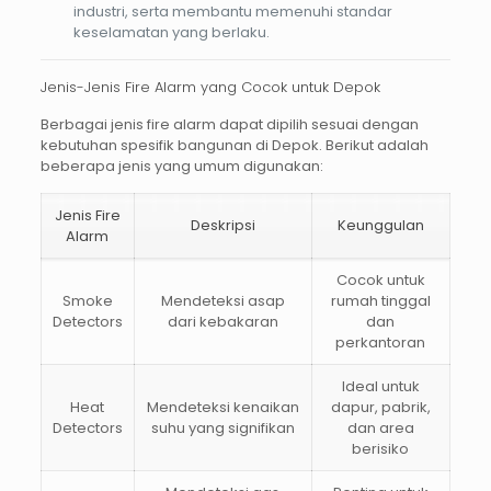
industri, serta membantu memenuhi standar
keselamatan yang berlaku.
Jenis-Jenis Fire Alarm yang Cocok untuk Depok
Berbagai jenis
fire alarm
dapat dipilih sesuai dengan
kebutuhan spesifik bangunan di
Depok
. Berikut adalah
beberapa jenis yang umum digunakan:
Jenis Fire
Deskripsi
Keunggulan
Alarm
Cocok untuk
Smoke
Mendeteksi asap
rumah tinggal
Detectors
dari kebakaran
dan
perkantoran
Ideal untuk
Heat
Mendeteksi kenaikan
dapur, pabrik,
Detectors
suhu yang signifikan
dan area
berisiko