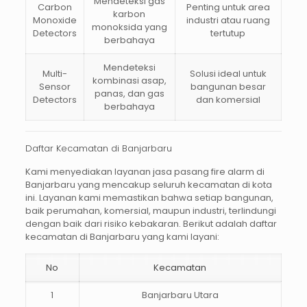
Mendeteksi gas
Carbon
Penting untuk area
karbon
Monoxide
industri atau ruang
monoksida yang
Detectors
tertutup
berbahaya
Mendeteksi
Multi-
Solusi ideal untuk
kombinasi asap,
Sensor
bangunan besar
panas, dan gas
Detectors
dan komersial
berbahaya
Daftar Kecamatan di Banjarbaru
Kami menyediakan layanan
jasa pasang fire alarm di
Banjarbaru
yang mencakup seluruh kecamatan di kota
ini. Layanan kami memastikan bahwa setiap bangunan,
baik perumahan, komersial, maupun industri, terlindungi
dengan baik dari risiko kebakaran. Berikut adalah daftar
kecamatan di Banjarbaru yang kami layani:
No
Kecamatan
1
Banjarbaru Utara