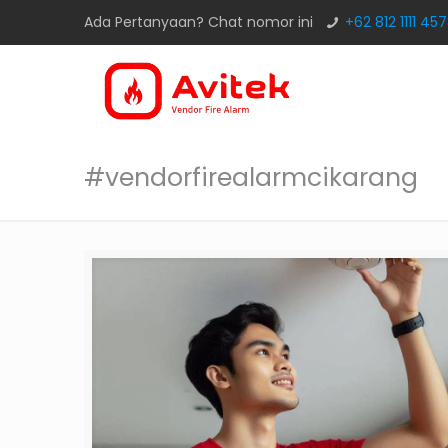
Ada Pertanyaan? Chat nomor ini
+62 812 1111 45
#vendorfirealarmcikarang