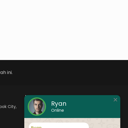
h ini.
Menu
Ryan
pok City,
Online
Home
About us
Ryan