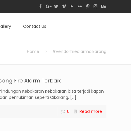
allery
Contact Us
Home
#vendorfirealarmcikarang
sang Fire Alarm Terbaik
erlindungan Kebakaran Kebakaran bisa terjadi kapan
i dan pemukiman seperti Cikarang.
[…]
0
Read more