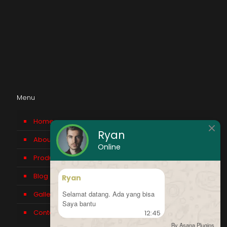
Menu
Home
Ryan
About us
Online
Product
Blog
Ryan
Selamat datang. Ada yang bisa
Gallery
Saya bantu
Contact Us
12:45
By Asana Plugins