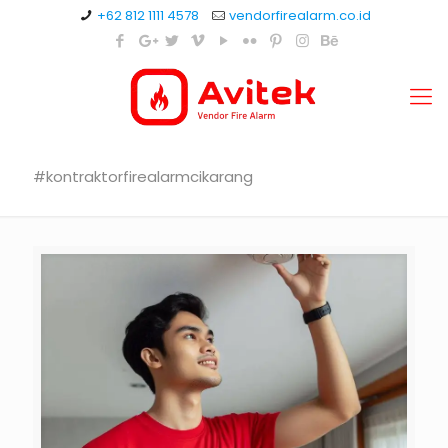
+62 812 1111 4578
vendorfirealarm.co.id
#kontraktorfirealarmcikarang