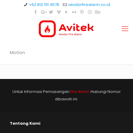
+62 812 1111 4578
vendorfirealarm.co.id
Motion
Untuk Informasi Pemasangan
Fire Alarm
Hubungi Nomor
dibawah ini.
Tentang Kami