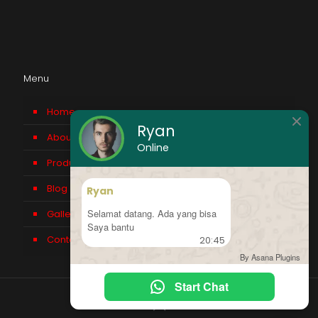
Menu
Home
Ryan
About us
Online
Product
Blog
Ryan
Selamat datang. Ada yang bisa
Gallery
Saya bantu
Contact Us
20:45
By Asana Plugins
Start Chat