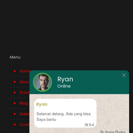
Menu
Home
Ryan
About us
Online
Product
Blog
Ryan
Selamat datang. Ada yang bisa
Gallery
Saya bantu
Contact Us
18:54
By Asana Plugins