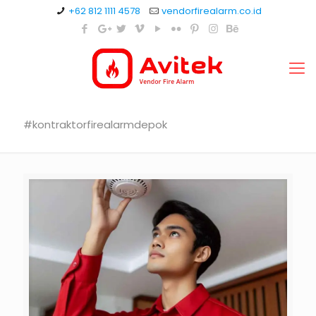
+62 812 1111 4578
vendorfirealarm.co.id
#kontraktorfirealarmdepok